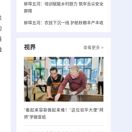
蚌埠五河：培训赋能乡村厨力 筑牢舌尖安全
屏障
共
蚌埠五河：农技下沉一线 护航秋粮丰产丰收
的
落
视界
查看更多 >
融
“看起来容易做起来难！”这位驻华大使“拜
师”学做宣纸