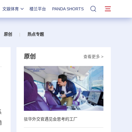
文娱体育
楼兰平台
PANDA SHORTS
站内搜索
原创
|
热点专题
原创
查看更多 >
系
驻华外交官遇见会思考的工厂
随