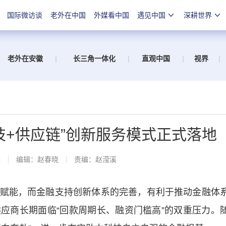
国际微访谈
老外在中国
外媒看中国
遇见中国
深耕世界
老外在安徽
|
长三角一体化
|
直观中国
|
视界
|
技+供应链”创新服务模式正式落地
线
编辑：赵春晓
责编：赵滢溪
能，而金融支持创新体系的完善，有利于推动金融体
供应商长期面临
“回款周期长、融资门槛高”
的双重压力。