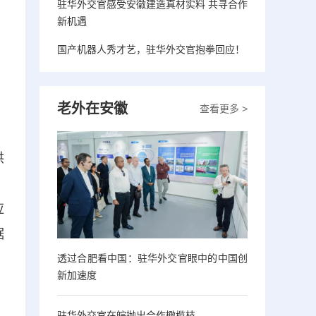
驻华外交官感受安徽建造真材实料 共寻合作
新机遇
国产机器人秀才艺，驻华外交官抱拳回应！
老外在安徽
查看更多 >
供
、
应
据
透过合肥看中国：驻华外交官眼中的中国创
新加速度
驻华外交官在皖抛出合作橄榄枝