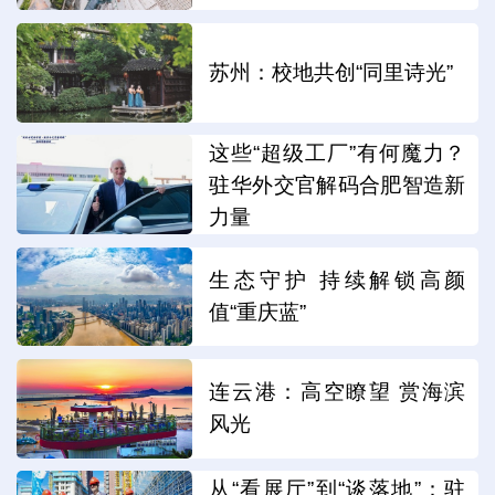
苏州：校地共创“同里诗光”
这些“超级工厂”有何魔力？
驻华外交官解码合肥智造新
力量
生态守护 持续解锁高颜
值“重庆蓝”
连云港：高空瞭望 赏海滨
风光
从“看展厅”到“谈落地”：驻