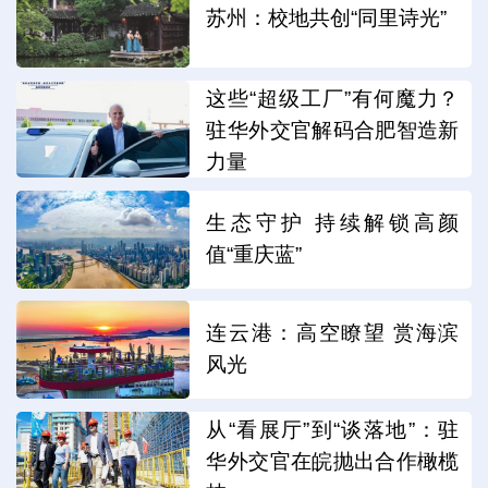
苏州：校地共创“同里诗光”
这些“超级工厂”有何魔力？
驻华外交官解码合肥智造新
力量
生态守护 持续解锁高颜
值“重庆蓝”
连云港：高空瞭望 赏海滨
风光
从“看展厅”到“谈落地”：驻
华外交官在皖抛出合作橄榄