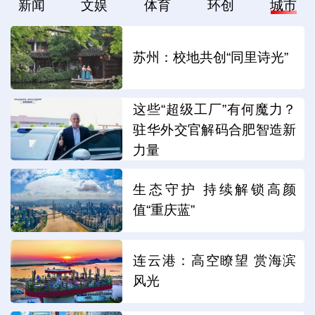
新闻
文娱
体育
环创
城市
苏州：校地共创“同里诗光”
这些“超级工厂”有何魔力？
驻华外交官解码合肥智造新
力量
生态守护 持续解锁高颜
值“重庆蓝”
连云港：高空瞭望 赏海滨
风光