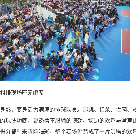
村排现场座无虚席
影，变身活力满满的排球队员。起跳、扣杀、拦网、
的球技功底，更透着不服输的韧劲。场边的欢呼与掌声
得分都引来阵阵喝彩，整个赛场俨然成了一片沸腾的欢