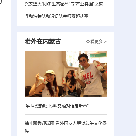
动
兴安盟大米的“生态密码”与“产业突围”之道
呼和浩特队和通辽队会师蒙超决赛
老外在内蒙古
查看更多 >
“钟鸣瓷韵映北疆·交融对话启新章”
粽叶飘香迎端阳 看外国友人解锁端午文化密
码