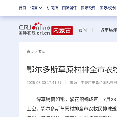
首页
语言
讲习所
国际漫评
国际锐评
国际3分钟
要闻
|
城市远洋
首页
>
要闻
鄂尔多斯草原村排全市农
2025-07-30 17:41:57
来源：中央广电总台国际在
绿草铺茵如毯，繁花织锦成画。7月28
上空，鄂尔多斯草原村排全市农牧民排球邀