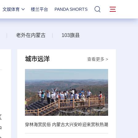
文娱体育
楼兰平台
PANDA SHORTS
站内搜索
|
老外在内蒙古
|
103旗县
城市远洋
查看更多 >
区
穿林海赏民俗 内蒙古大兴安岭迎来赏秋热潮
中