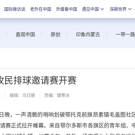
国际微访谈
老外在中国
外媒看中国
遇见中国
深耕世界
|
直观中国
|
原创
|
印象内蒙古
|
一带一路
牧民排球邀请赛开赛
线
编辑：乌日娜
责编：魏寒冰
日晚，一声清脆的哨响划破鄂托克前旗昂素镇毛盖图社
请赛正式拉开帷幕。来自鄂尔多斯市各旗区的青年组、