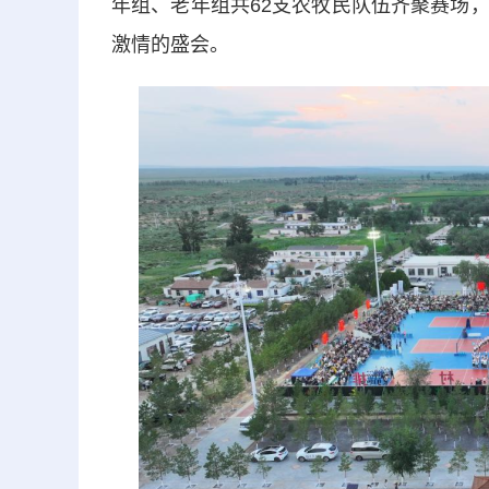
年组、老年组共62支农牧民队伍齐聚赛场
激情的盛会。