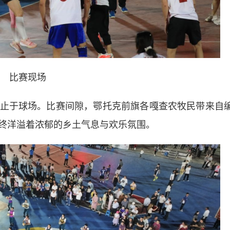
比赛现场
于球场。比赛间隙，鄂托克前旗各嘎查农牧民带来自
终洋溢着浓郁的乡土气息与欢乐氛围。