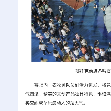
鄂托克前旗各嘎查
赛场内，农牧民队员们活力迸发，将竞技
气四溢、精美的文创产品独具特色、琳琅满
笑交织成草原最动人的烟火气。