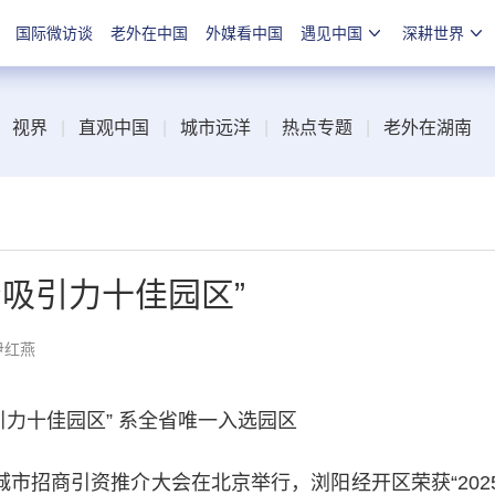
国际微访谈
老外在中国
外媒看中国
遇见中国
深耕世界
视界
|
直观中国
|
城市远洋
|
热点专题
|
老外在湖南
资吸引力十佳园区”
尹红燕
力十佳园区” 系全省唯一入选园区
市招商引资推介大会在北京举行，浏阳经开区荣获“202