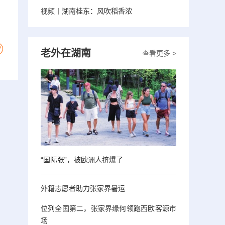
视频丨湖南桂东：风吹稻香浓
老外在湖南
查看更多 >
“国际张”，被欧洲人挤爆了
外籍志愿者助力张家界暑运
位列全国第二，张家界缘何领跑西欧客源市
场