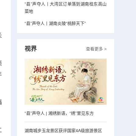
“县”声夺人丨大湾区订单落到湖南桂东高山
菜地
“县”声夺人丨湖南炎陵“桃醉天下”
，
长
视界
查看更多 >
项
年
福
“县”声夺人 | 湘绣新语，“绣”里见东方
工
湖南城步玉龙景区获评国家4A级旅游景区