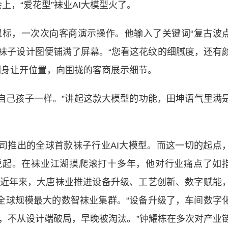
，“爱花型”袜业AI大模型火了。
，一次次向客商演示操作。他输入了关键词“复古波
的袜子设计图便铺满了屏幕。“您看这花纹的细腻度，还有
侧身让开位置，向围拢的客商展示细节。
像自己孩子一样。”讲起这款大模型的功能，田坤语气里满
推出的全球首款袜子行业AI大模型。而这一切的起点
说起。在袜业江湖摸爬滚打十多年，他对行业痛点了如
近年来，大唐袜业推进设备升级、工艺创新、数字赋能
了全球规模最大的数智袜业集群。“设备升级了，车间数字
，不从设计端破局，早晚被淘汰。”钟耀栋在多次对产业