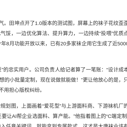
田坤点开了1.0版本的测试图，屏幕上的袜子花纹歪
气馁，一边优化算法、提升算力，一边持续“投喂”优质
年8月功能开放以来，已有20多家袜企用它生成了近500
的忠实用户。公司负责人给记者算了一笔账：“设计成
敢想的小批量定制，现在说做就能做！”更让他放心的是，
不用担心版权纠纷。
划图，上面画着“爱花型”与上游面料商、下游袜机厂
要让AI帮企业选面料、算产能。”他指着图上的“C端定制
输入任意关键词，就能拿到专属款式，这才是大唐袜业该