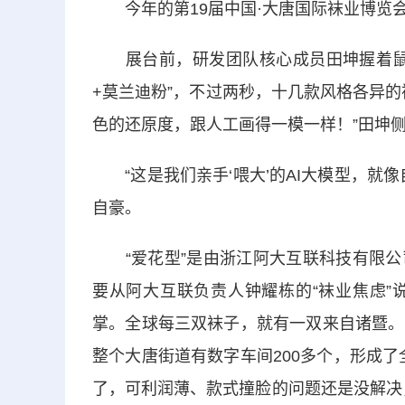
今年的第19届中国·大唐国际袜业博览会上
展台前，研发团队核心成员田坤握着鼠标
+莫兰迪粉”，不过两秒，十几款风格各异
色的还原度，跟人工画得一模一样！”田坤
“这是我们亲手‘喂大’的AI大模型，就
自豪。
“爱花型”是由浙江阿大互联科技有限公司
要从阿大互联负责人钟耀栋的“袜业焦虑”
掌。全球每三双袜子，就有一双来自诸暨。
整个大唐街道有数字车间200多个，形成
了，可利润薄、款式撞脸的问题还是没解决