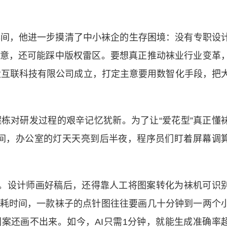
间，他进一步摸清了中小袜企的生存困境：没有专职设
意，还可能踩中版权雷区。要想真正推动袜业行业变革
阿大互联科技有限公司成立，打定主意要用数智化手段，把
耀栋对研发过程的艰辛记忆犹新。为了让“爱花型”真正懂
时间，办公室的灯天天亮到后半夜，程序员们盯着屏幕调
。设计师画好稿后，还得靠人工将图案转化为袜机可识
耗时间，一款袜子的点针图往往要画几十分钟到一两个
案还画不出来。如今，AI只需1分钟，就能生成准确率