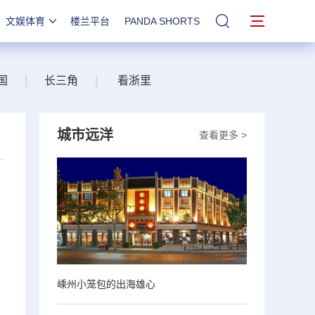
文娱体育
楼兰平台
PANDA SHORTS
站内搜索
国
|
长三角
|
看浙里
城市远洋
查看更多 >
嵊州小笼包的出海雄心