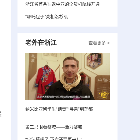
浙江省首条往返中亚的全货机航线开通
“哪吒包子”亮相洛杉矶
老外在浙江
查看更多 >
纳米比亚留学生“踏青”“寻畲”到莲都
联
第三只眼看婺城——活力婺城
“宁波棒极了 下次还要再来！”