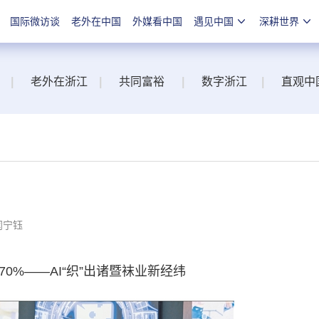
国际微访谈
老外在中国
外媒看中国
遇见中国
深耕世界
|
老外在浙江
|
共同富裕
|
数字浙江
|
直观中
闫宁钰
%——AI“织”出诸暨袜业新经纬