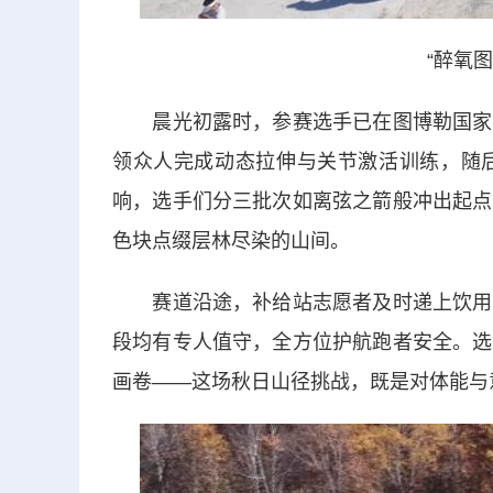
“醉氧
晨光初露时，参赛选手已在图博勒国家森
领众人完成动态拉伸与关节激活训练，随
响，选手们分三批次如离弦之箭般冲出起点
色块点缀层林尽染的山间。
赛道沿途，补给站志愿者及时递上饮用水
段均有专人值守，全方位护航跑者安全。选
画卷——这场秋日山径挑战，既是对体能与