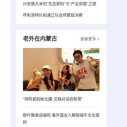
兴安盟大米的“生态密码”与“产业突围”之道
呼和浩特队和通辽队会师蒙超决赛
老外在内蒙古
查看更多 >
“钟鸣瓷韵映北疆·交融对话启新章”
粽叶飘香迎端阳 看外国友人解锁端午文化密
码