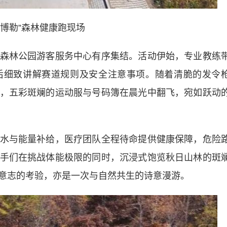
图博勒”森林健康跑现场
林公园游客服务中心有序集结。活动伊始，专业教练
后细致讲解赛道规则及安全注意事项。随着清脆的发令
，五彩斑斓的运动服与号码簿在晨光中翻飞，宛如跃动
与能量补给，医疗团队全程待命提供健康保障，危险
手们在挑战体能极限的同时，沉浸式饱览秋日山林的斑
意志的考验，亦是一次与自然共生的诗意漫游。