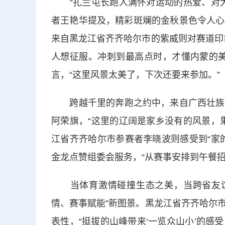
“扎兰屯长跑人满怀对运动的热爱、对
者王艳华提及，精彩斑斓的金秋景色令人心
来自黑龙江省齐齐哈尔市的紫威则对赛道印
人想征服。冲刺到最高点时，才懂内蒙的美
言，“这里风景太美了，下次还要来参加。”
跨越千里的奔跑之约中，来自广西壮族自
阿荣旗，“这里的辽阔是家乡没有的风景，
江省齐齐哈尔市参赛者李晓波则感受到“家
金龙点赞组委会服务，“从赛事安排到午餐招
当体育激情碰撞生态之美，当跨省友谊融
情、赛事赋能”新图景。黑龙江省齐齐哈尔
表性，“挺拔的山峰带来‘一览众山小’的