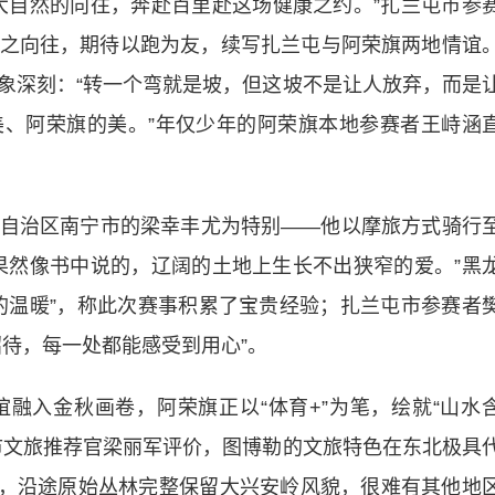
大自然的向往，奔
赴
百里赴这场健康之约。”扎兰屯市参
之向往，期待以跑为友，续写扎兰屯与阿荣旗两地情谊
象深刻：“转一个弯就是坡，但这坡不是让人放弃，而是
、阿荣旗的美。”年仅少年的阿荣旗本地参赛者王峙涵
治区南宁市的梁幸丰尤为特别——他以摩旅方式骑行
果然像书中说的，辽阔的土地上生长不出狭窄的爱。”黑
的温暖”，称此次赛事积累了宝贵经验；扎兰屯市参赛者
待，每一处都能感受到用心”。
入金秋画卷，阿荣旗正以“体育+”为笔，绘就“山水
市文旅推荐官梁丽军评价，图博勒的文旅特色在东北极具
感受，沿途原始丛林完整保留大兴安岭风貌，很难有其他地