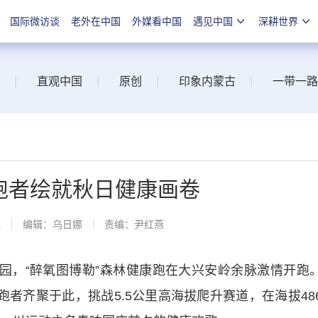
国际微访谈
老外在中国
外媒看中国
遇见中国
深耕世界
|
直观中国
|
原创
|
印象内蒙古
|
一带一路
省跑者绘就秋日健康画卷
线
编辑：乌日娜
责编：尹红燕
，“醉氧图博勒”森林健康跑在大兴安岭余脉激情开跑
跑者齐聚于此，挑战5.5公里高海拔爬升赛道，在海拔48