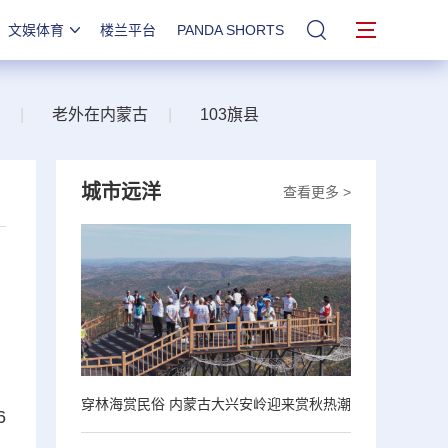
文娱体育
楼兰平台
PANDA SHORTS
站内搜索
|
老外在内蒙古
|
103旗县
城市远洋
查看更多 >
。
穿林海赏民俗 内蒙古大兴安岭迎来赏秋热潮
6