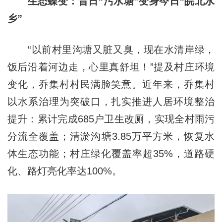
生态蝶变：昔日“污水塘”变身今日“皖北水
乡”
“以前村里沟塘又脏又臭，现在水清岸绿，
饭后沿着河边走，心里真舒坦！”提及村庄环境
变化，乔集村村民满脸笑意。近年来，乔集村
以水系治理为突破口，扎实推进人居环境整治
提升：累计完成685户卫生改厕，实现全村雨污
分流全覆盖；清淤沟塘3.85万平方米，恢复水
体生态功能；村庄绿化覆盖率超35%，道路硬
化、路灯亮化率达100%。