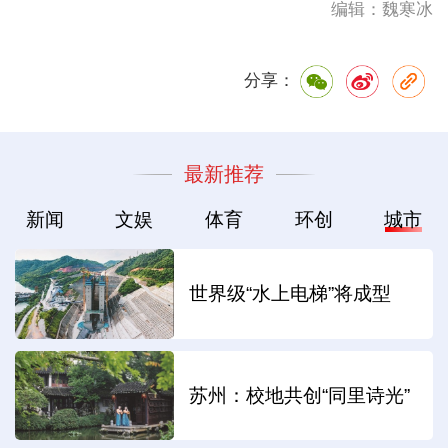
编辑：魏寒冰
分享：
最新推荐
新闻
文娱
体育
环创
城市
世界级“水上电梯”将成型
苏州：校地共创“同里诗光”