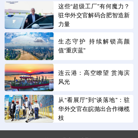
这些“超级工厂”有何魔力？
驻华外交官解码合肥智造新
力量
生态守护 持续解锁高颜
值“重庆蓝”
连云港：高空瞭望 赏海滨
风光
从“看展厅”到“谈落地”：驻
华外交官在皖抛出合作橄榄
枝