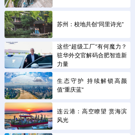
苏州：校地共创“同里诗光”
这些“超级工厂”有何魔力？
驻华外交官解码合肥智造新
力量
生态守护 持续解锁高颜
值“重庆蓝”
连云港：高空瞭望 赏海滨
风光