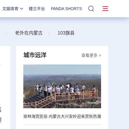
文娱体育
楼兰平台
PANDA SHORTS
站内搜索
|
老外在内蒙古
|
103旗县
城市远洋
查看更多 >
名
穿林海赏民俗 内蒙古大兴安岭迎来赏秋热潮
要