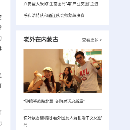
兴安盟大米的“生态密码”与“产业突围”之道
呼和浩特队和通辽队会师蒙超决赛
蒙
常
的
老外在内蒙古
查看更多 >
供
温
雁
“钟鸣瓷韵映北疆·交融对话启新章”
南
粽叶飘香迎端阳 看外国友人解锁端午文化密
地
码