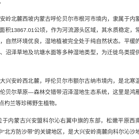
。
岭北麓西坡内蒙古呼伦贝尔市根河市境内，隶属于内
积13867.01公顷，作为河流源头区域，其水质稳定，
，自然环境优良，湿地植被完全处于纯自然状态。平缓
、沼泽草地及坑塘水面等多种湿地类型，为迁徙鸟类提
兴安岭西北麓，呼伦贝尔市额尔古纳市境内，是北寒
伦贝尔草原—森林交错带沼泽湿地生态系统，这里是鸿
点杓兰等珍稀野生植物。
于内蒙古兴安盟科尔沁右翼中旗的东部，松嫩平原西
中“北方防沙带”的关键地区，是大兴安岭南麓向科尔沁沙