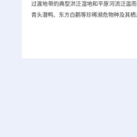
过渡地带的典型洪泛湿地和平原河流泛滥而
青头潜鸭、东方白鹳等珍稀濒危物种及其栖