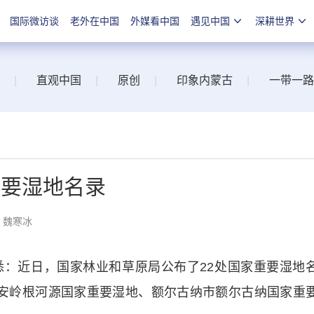
国际微访谈
老外在中国
外媒看中国
遇见中国
深耕世界
|
直观中国
|
原创
|
印象内蒙古
|
一带一路
重要湿地名录
：魏寒冰
近日，国家林业和草原局公布了22处国家重要湿地
安岭根河源国家重要湿地、额尔古纳市额尔古纳国家重