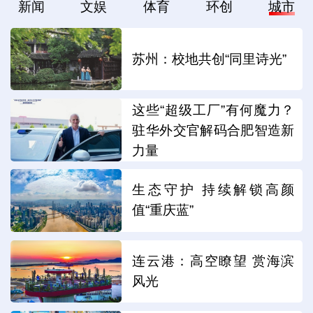
新闻
文娱
体育
环创
城市
苏州：校地共创“同里诗光”
这些“超级工厂”有何魔力？
驻华外交官解码合肥智造新
力量
生态守护 持续解锁高颜
值“重庆蓝”
连云港：高空瞭望 赏海滨
风光