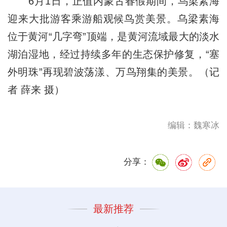
6月1日，正值内蒙古春假期间，乌梁素海
迎来大批游客乘游船观候鸟赏美景。乌梁素海
位于黄河“几字弯”顶端，是黄河流域最大的淡水
湖泊湿地，经过持续多年的生态保护修复，“塞
外明珠”再现碧波荡漾、万鸟翔集的美景。（记
者 薛来 摄）
编辑：魏寒冰
分享：
最新推荐