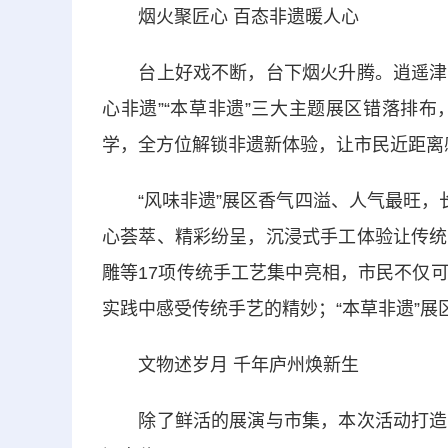
烟火聚匠心 百态非遗暖人心
台上好戏不断，台下烟火升腾。逍遥津公园
心非遗”“本草非遗”三大主题展区错落排
学，全方位解锁非遗新体验，让市民近距离
“风味非遗”展区香气四溢、人气最旺，长
心荟萃、精彩纷呈，沉浸式手工体验让传统
雕等17项传统手工艺集中亮相，市民不仅
实践中感受传统手艺的精妙；“本草非遗”
文物述岁月 千年庐州焕新生
除了鲜活的展演与市集，本次活动打造的