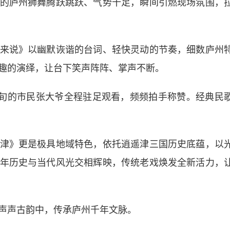
庐州狮舞腾跃跳跃、气势十足，瞬间引燃现场氛围，
说》以幽默诙谐的台词、轻快灵动的节奏，细数庐州
趣的演绎，让台下笑声阵阵、掌声不断。
旬的市民张大爷全程驻足观看，频频拍手称赞。经典民
》更是极具地域特色，依托逍遥津三国历史底蕴，以
年历史与当代风光交相辉映，传统老戏焕发全新活力，
声古韵中，传承庐州千年文脉。