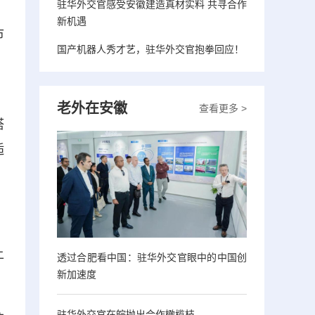
驻华外交官感受安徽建造真材实料 共寻合作
新机遇
市
国产机器人秀才艺，驻华外交官抱拳回应！
、
老外在安徽
查看更多 >
搭
逅
上
透过合肥看中国：驻华外交官眼中的中国创
新加速度
驻华外交官在皖抛出合作橄榄枝