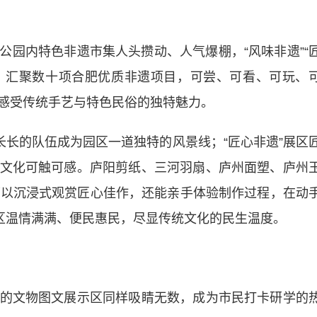
内特色非遗市集人头攒动、人气爆棚，“风味非遗”“
布，汇聚数十项合肥优质非遗项目，可尝、可看、可玩、
感受传统手艺与特色民俗的独特魅力。
长的队伍成为园区一道独特的风景线；“匠心非遗”展区
文化可触可感。庐阳剪纸、三河羽扇、庐州面塑、庐州
可以沉浸式观赏匠心佳作，还能亲手体验制作过程，在动
展区温情满满、便民惠民，尽显传统文化的民生温度。
文物图文展示区同样吸睛无数，成为市民打卡研学的