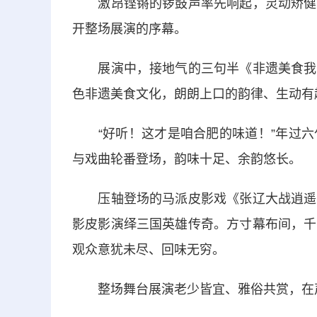
激昂铿锵的锣鼓声率先响起，灵动矫健的
开整场展演的序幕。
展演中，接地气的三句半《非遗美食我来
色非遗美食文化，朗朗上口的韵律、生动有
“好听！这才是咱合肥的味道！”年过六
与戏曲轮番登场，韵味十足、余韵悠长。
压轴登场的马派皮影戏《张辽大战逍遥津
影皮影演绎三国英雄传奇。方寸幕布间，千
观众意犹未尽、回味无穷。
整场舞台展演老少皆宜、雅俗共赏，在声