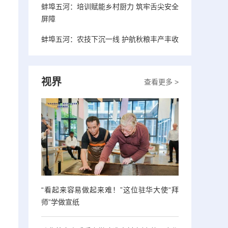
蚌埠五河：培训赋能乡村厨力 筑牢舌尖安全
屏障
蚌埠五河：农技下沉一线 护航秋粮丰产丰收
视界
查看更多 >
“看起来容易做起来难！”这位驻华大使“拜
师”学做宣纸