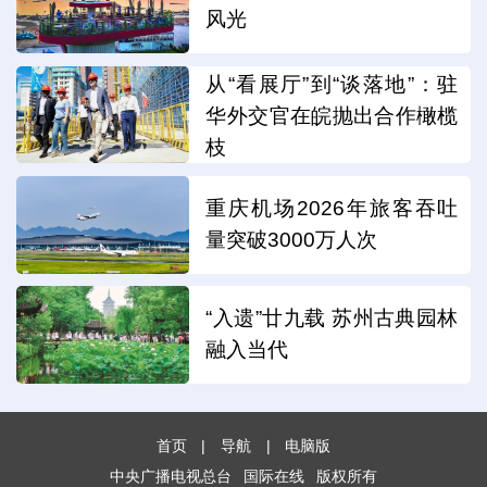
风光
从“看展厅”到“谈落地”：驻
华外交官在皖抛出合作橄榄
枝
重庆机场2026年旅客吞吐
量突破3000万人次
“入遗”廿九载 苏州古典园林
融入当代
首页
|
导航
|
电脑版
中央广播电视总台
国际在线
版权所有