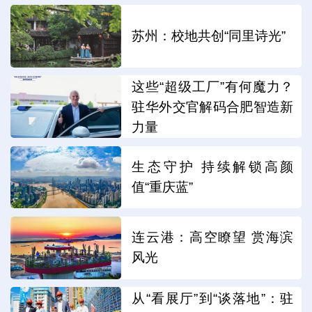
苏州：校地共创“同里诗光”
这些“超级工厂”有何魔力？
驻华外交官解码合肥智造新
力量
生态守护 持续解锁高颜
值“重庆蓝”
连云港：高空瞭望 赏海滨
风光
从“看展厅”到“谈落地”：驻