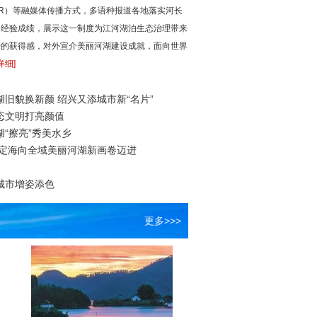
R）等融媒体传播方式，多语种报道各地落实河长
和经验成绩，展示这一制度为江河湖泊生态治理带来
来的获得感，对外宣介美丽河湖建设成就，面向世界
详细]
旧貌换新颜 绍兴又添城市新“名片”
态文明打亮颜值
的华丽蜕变：问“衢”哪得清如许
山河瞰新疆
“擦亮”秀美水乡
 定海向全域美丽河湖新画卷迈进
城市增姿添色
更多>>>