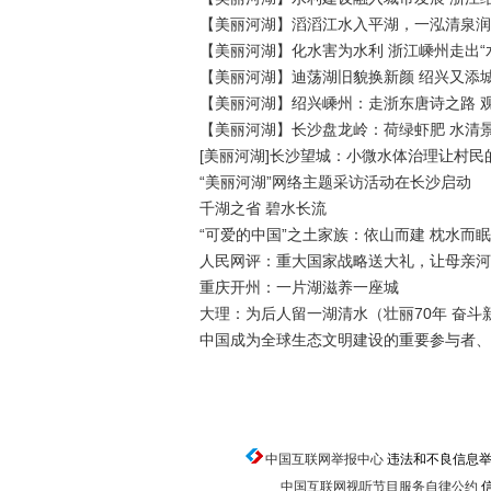
【美丽河湖】滔滔江水入平湖，一泓清泉润
【美丽河湖】化水害为水利 浙江嵊州走出“
【美丽河湖】迪荡湖旧貌换新颜 绍兴又添城
【美丽河湖】绍兴嵊州：走浙东唐诗之路 
【美丽河湖】长沙盘龙岭：荷绿虾肥 水清
[美丽河湖]长沙望城：小微水体治理让村民
“美丽河湖”网络主题采访活动在长沙启动
千湖之省 碧水长流
“可爱的中国”之土家族：依山而建 枕水而
人民网评：重大国家战略送大礼，让母亲河
重庆开州：一片湖滋养一座城
大理：为后人留一湖清水（壮丽70年 奋斗
中国成为全球生态文明建设的重要参与者、
中国互联网举报中心
违法和不良信息举报电话
中国互联网视听节目服务自律公约
信