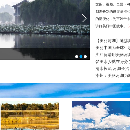
文图、视频、全景（V
制湖长制的进展举措
的新变化，为百姓带
讲好美丽中国故事。
[
【美丽河湖】迪荡湖
美丽中国为全球生
朝向“绿富美”
生态中国·壮美
浙江德清用美丽河湖
梦里水乡就在身旁
清水长流 河湖长治
湖州：美丽河湖为