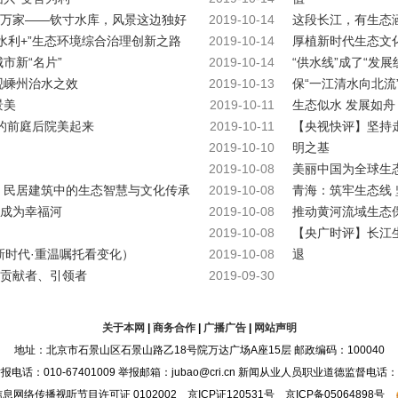
万家——钦寸水库，风景这边独好
2019-10-14
这段长江，有生态涵
水利+”生态环境综合治理创新之路
2019-10-14
厚植新时代生态文
市新“名片”
2019-10-14
“供水线”成了“发
观嵊州治水之效
2019-10-13
保“一江清水向北流
景美
2019-10-11
生态似水 发展如舟
的前庭后院美起来
2019-10-11
【央视快评】坚持
2019-10-10
明之基
2019-10-08
美丽中国为全球生
眠 民居建筑中的生态智慧与文化传承
2019-10-08
青海：筑牢生态线
成为幸福河
2019-10-08
推动黄河流域生态
2019-10-08
【央广时评】长江
新时代·重温嘱托看变化）
2019-10-08
退
贡献者、引领者
2019-09-30
关于本网
|
商务合作
|
广播广告
|
网站声明
地址：北京市石景山区石景山路乙18号院万达广场A座15层 邮政编码：100040
：010-67401009 举报邮箱：jubao@cri.cn 新闻从业人员职业道德监督电话：010-6
息网络传播视听节目许可证 0102002 京ICP证120531号 京ICP备05064898号