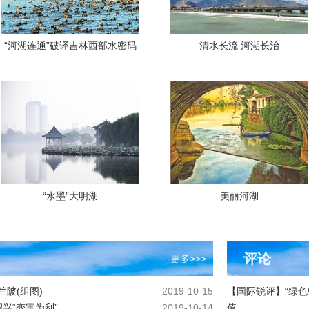
“河湖连通”破译吉林西部水密码
清水长流 河湖长治
“水墨”大明湖
美丽河湖
评论
更多>>>
陂(组图)
2019-10-15
【国际锐评】“绿色
兴“变害为利”
2019-10-14
值