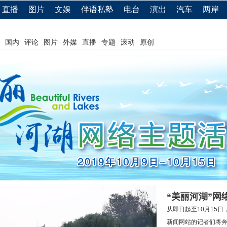
直播
图片
文娱
伴语私塾
电台
演出
汽车
两岸
国内
评论
图片
外媒
直播
专题
滚动
原创
“美丽河湖”
从即日起至10月15
新闻网站的记者们将