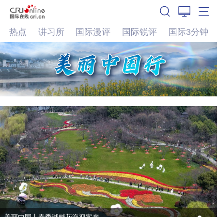
热点
讲习所
国际漫评
国际锐评
国际3分钟