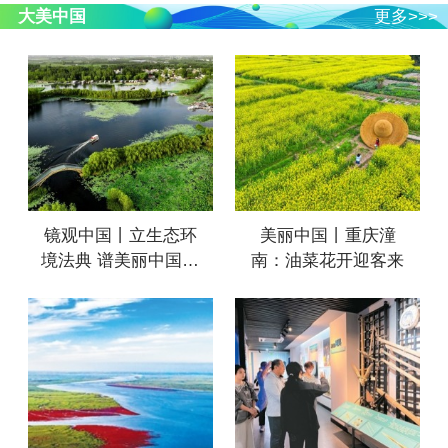
大美中国
更多>>>
镜观中国丨立生态环
美丽中国丨重庆潼
境法典 谱美丽中国新
南：油菜花开迎客来
篇