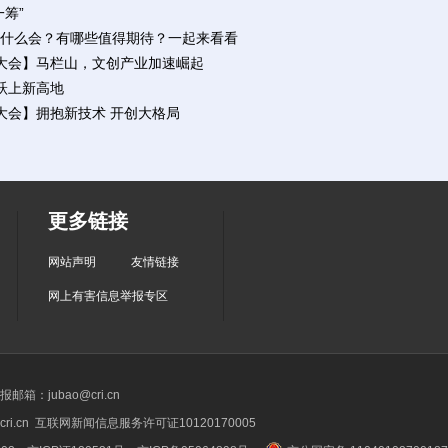
筹”
什么会？有哪些值得期待？一起来看看
体大会】马栏山，文创产业加速崛起
 跃上新高地
体大会】拥抱新技术 开创大格局
更多链接
网站声明
友情链接
网上有害信息举报专区
箱：jubao@cri.cn
ri.cn 互联网新闻信息服务许可证10120170005