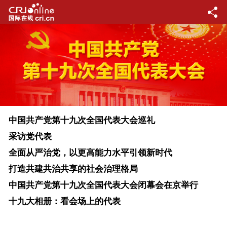
中国共产党第十九次全国代表大会巡礼
采访党代表
全面从严治党，以更高能力水平引领新时代
打造共建共治共享的社会治理格局
中国共产党第十九次全国代表大会闭幕会在京举行
十九大相册：看会场上的代表