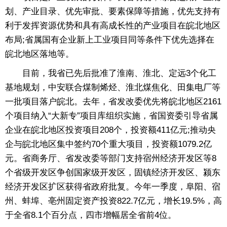
划、产业目录、优先审批、要素保障等措施，优先支持有
利于发挥资源优势和具有高成长性的产业项目在皖北地区
布局;省属国有企业新上工业项目同等条件下优先选择在
皖北地区落地等。
目前，我省已先后批准了淮南、淮北、定远3个化工
基地规划，中安联合煤制烯烃、淮北煤焦化、田集电厂等
一批项目落户皖北。去年，省发改委优先将皖北地区2161
个项目纳入“大新专”项目库组织实施，省国资委引导省属
企业在皖北地区投资项目208个，投资额411亿元;推动央
企与皖北地区集中签约70个重大项目，投资额1079.2亿
元。省商务厅、省发改委等部门支持宿州经济开发区等8
个省级开发区争创国家级开发区，固镇经济开发区、颍东
经济开发区扩区获得省政府批复。今年一季度，阜阳、宿
州、蚌埠、亳州固定资产投资822.7亿元，增长19.5%，高
于全省8.1个百分点，四市增幅居全省前4位。