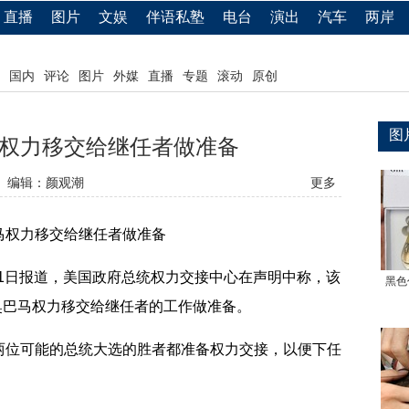
直播
图片
文娱
伴语私塾
电台
演出
汽车
两岸
国内
评论
图片
外媒
直播
专题
滚动
原创
图
权力移交给继任者做准备
编辑：颜观潮
更多
权力移交给继任者做准备
1日报道，美国政府总统权力交接中心在声明中称，该
黑色
统奥巴马权力移交给继任者的工作做准备。
位可能的总统大选的胜者都准备权力交接，以便下任