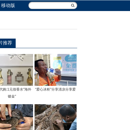
移动版
片推荐
代购:1元假香水"海外
“爱心冰柜”分享清凉分享爱
镀金"