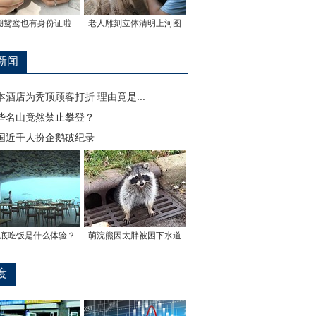
湖鸳鸯也有身份证啦
老人雕刻立体清明上河图
新闻
本酒店为秃顶顾客打折 理由竟是...
些名山竟然禁止攀登？
国近千人扮企鹅破纪录
底吃饭是什么体验？
萌浣熊因太胖被困下水道
度