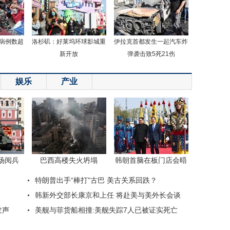
病例数超
洛杉矶：好莱坞环球影城重
伊拉克首都发生一起汽车炸
新开放
弹袭击致5死21伤
娱乐
产业