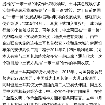
提出的“一带一路”倡议作出积极响应。土耳其总统埃尔多
安曾明确表示将积极参与“一带一路”建设。对于目前两国
在“一带一路”发展战略框架内取得的发展成果，郁红阳大
使介绍说：“2015年4月，土耳其正式加入亚投行，成为该
行第38个创始成员国。两年多来，中土两国在“一带一路”
的战略框架下实现政策对接，稳步推进有关项目。由中土
企业联合实施的连接土耳其首都安卡拉和最大城市伊斯坦
布尔的安伊高铁二期工程于2014年7月25日顺利通车，我
本人有幸与土耳其总统埃尔多安一起出席了通车仪式，这
个项目是中土双方共推“一带一路”合作的早期收获。”
根据土耳其国家统计局统计，2015年，两国货物贸易
额达到273亿美元，中国成为土耳其第一大进口来源国，
同时也是土耳其仅次于德国的第二大贸易伙伴国。同是发
展中大国和新兴经济体，中土务实合作有广阔前景，在推
广丝路文明，传承丝路精神方面有着共同语言。去年11月
在土耳其安塔利亚举行的G20峰会期间，在两国元首的见