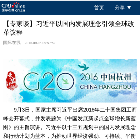
首页
分享
【专家谈】习近平以国内发展理念引领全球改
革议程
国际在线
2016-09-05 09:57:59
9月3日，国家主席习近平出席2016年二十国集团工商
峰会开幕式，并发表题为《中国发展新起点全球增长新蓝
图》的主旨演讲。习近平以十三五规划中的国内发展理念
和行动计划为蓝本，为推动世界经济强劲、可持续、平衡