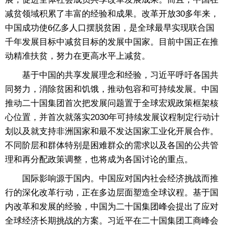
减贫领域积累了丰富的经验和成果。改革开放30多年来，
中国成功使6亿多人口摆脱贫困，是全球最早实现联合国
千年发展目标中减贫目标的发展中国家。目前中国正在推
动精准扶贫，努力在更高水平上减贫。
基于中国的共享发展理念和经验，习近平呼吁各国共
同努力，消除贫困和饥饿，推动包容和可持续发展。中国
推动二十国集团首次把发展问题置于全球宏观政策框架核
心位置，并首次就落实2030年可持续发展议程制定行动计
划以及就支持非洲国家和最不发达国家工业化开展合作。
不同阶层和群体特别是困难群众的需求以及各国的公共管
理和再分配政策调整，也将成为各国讨论的重点。
国际影响源于国内。中国应对国内社会经济挑战而推
行的深化改革行动，正在多边层面塑造全球议程。基于国
内改革和发展的经验，中国为二十国集团峰会提出了应对
全球经济长期挑战的方案。习近平在二十国集团工商峰会