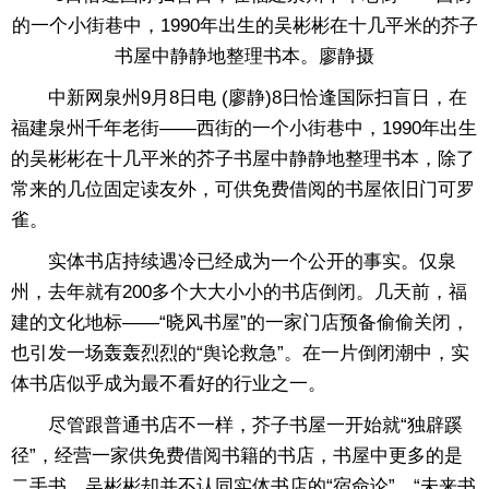
的一个小街巷中，1990年出生的吴彬彬在十几平米的芥子
书屋中静静地整理书本。廖静摄
中新网泉州9月8日电 (廖静)8日恰逢国际扫盲日，在
福建泉州千年老街——西街的一个小街巷中，1990年出生
的吴彬彬在十几平米的芥子书屋中静静地整理书本，除了
常来的几位固定读友外，可供免费借阅的书屋依旧门可罗
雀。
实体书店持续遇冷已经成为一个公开的事实。仅泉
州，去年就有200多个大大小小的书店倒闭。几天前，福
建的文化地标——“晓风书屋”的一家门店预备偷偷关闭，
也引发一场轰轰烈烈的“舆论救急”。在一片倒闭潮中，实
体书店似乎成为最不看好的行业之一。
尽管跟普通书店不一样，芥子书屋一开始就“独辟蹊
径”，经营一家供免费借阅书籍的书店，书屋中更多的是
二手书。吴彬彬却并不认同实体书店的“宿命论”，“未来书