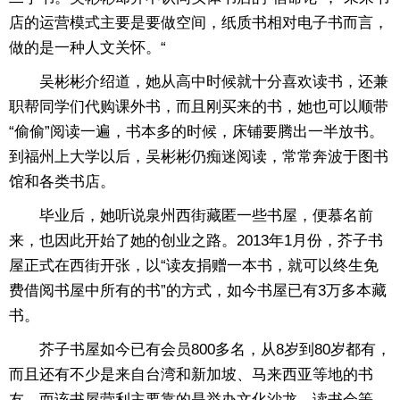
店的运营模式主要是要做空间，纸质书相对电子书而言，
做的是一种人文关怀。“
吴彬彬介绍道，她从高中时候就十分喜欢读书，还兼
职帮同学们代购课外书，而且刚买来的书，她也可以顺带
“偷偷”阅读一遍，书本多的时候，床铺要腾出一半放书。
到福州上大学以后，吴彬彬仍痴迷阅读，常常奔波于图书
馆和各类书店。
毕业后，她听说泉州西街藏匿一些书屋，便慕名前
来，也因此开始了她的创业之路。2013年1月份，芥子书
屋正式在西街开张，以“读友捐赠一本书，就可以终生免
费借阅书屋中所有的书”的方式，如今书屋已有3万多本藏
书。
芥子书屋如今已有会员800多名，从8岁到80岁都有，
而且还有不少是来自台湾和新加坡、马来西亚等地的书
友。而该书屋营利主要靠的是举办文化沙龙、读书会等，