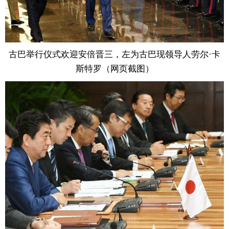
古巴举行仪式欢迎安倍晋三，左为古巴现领导人劳尔·卡
斯特罗（网页截图）