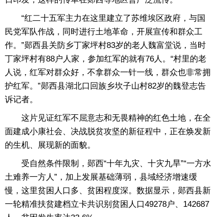
“红二十五军主力在这里建立了苏维埃区政府，与国
民党军队作战，同时进行土地革命，开展宣传和群众工
作。”郧西县关防乡丁家坪村83岁的老人魏富堂说，当时
丁家坪村有88户人家，参加红军的就有76人。“村里的老
人说，红军对群众好，不拿群众一针一线，群众也非常拥
护红军。”郧西县湖北口回族乡坎子山村82岁的魏登志告
诉记者。
这片见证红军不屈意志和无畏精神的红色土地，在全
面建成小康社会、决战脱贫攻坚的新征程中，正在焕发新
的生机、展现新的面貌。
受自然条件限制，郧西“十年九灾、十灾九旱”“一方水
土难养一方人”，加上发展基础薄弱，县域经济增速缓
慢，这里贫困人口多、贫困程度深。数据显示，郧西县新
一轮精准扶贫建档立卡共识别贫困人口49278户、142687