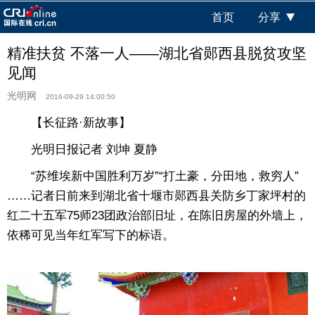
首页
分享
精准扶贫 不落一人——湖北省郧西县脱贫攻坚
见闻
光明网
2016-09-29 14:00:50
【长征路·新故事】
光明日报记者 刘坤 夏静
“苏维埃新中国胜利万岁”“打土豪，分田地，救穷人”
……记者日前来到湖北省十堰市郧西县关防乡丁家坪村的
红二十五军75师23团政治部旧址，在陈旧房屋的外墙上，
依稀可见当年红军写下的标语。