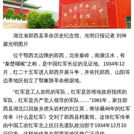
湖北省郧西县革命历史纪念馆。光明日报记者 刘坤
摄光明图片
位于鄂西北边陲的郧西，北依秦岭，南濒汉水，有
“秦楚咽喉”之称，是中国红军长征的见证地。1934年12
月，红二十五军进入郧西开展斗争，并依托郧西、山阳等
边界地区创立了鄂豫陕革命根据地。
“红军是工人农民的军队，红军是苏维埃政府指挥的
军队，红军是共产党人领导的军队……”1981年，家住郧
西县湖北口回族乡虎头岩村的刘立英，将珍藏46年的红军
传单《什么是红军》交到了郧西县档案馆。这张红军传单
由中国工农红军北上抗日先遣队政治部于1934年12月10
日印发，这样的传单在郧西等地区曾广泛流传。