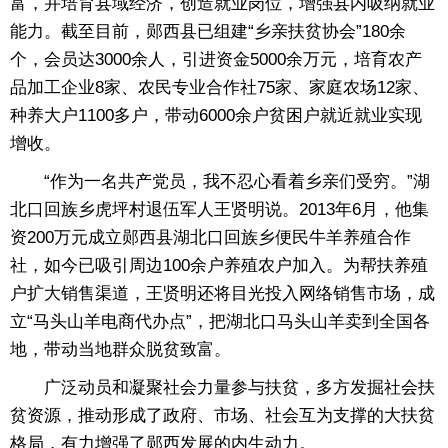
富，并培育县域经济，创造就业岗位，增强县内吸纳就业
能力。截至目前，郧西县已组建“乡亲扶贫协会”180余
个，会员达3000余人，引进资金5000余万元，培育农产
品加工企业8家、农民专业合作社75家、家庭农场12家、
种养大户1100多户，带动6000余户贫困户就近就业实现
增收。
“作为一名共产党员，我不忍心看着乡亲们受穷。”湖
北口回族乡虎坪村退伍军人王贤明说。2013年6月，他集
资200万元成立郧西县湖北口回族乡便民牛羊养殖合作
社，如今已吸引周边100余户养殖农户加入。为帮扶养殖
户扩大销售渠道，王贤明还将目光投入网络销售市场，成
立“马头山羊电商代办点”，把湖北口马头山羊卖到全国各
地，带动当地群众脱贫致富。
广泛动员和凝聚社会力量参与扶贫，多方发掘社会扶
贫资源，推动形成了政府、市场、社会互为支撑的大扶贫
格局，有力增强了郧西发展的内生动力。