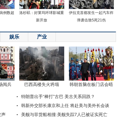
病例数超
洛杉矶：好莱坞环球影城重
伊拉克首都发生一起汽车炸
新开放
弹袭击致5死21伤
娱乐
产业