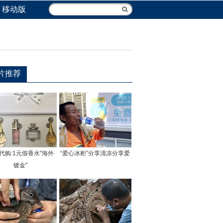
移动版
片推荐
代购:1元假香水"海外
“爱心冰柜”分享清凉分享爱
镀金"