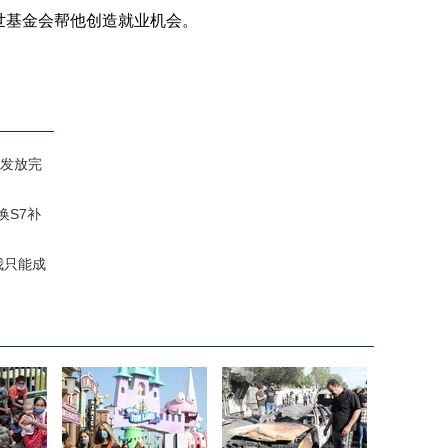
世基金会帮他创造就业机会。
发放完
换S7补
我只能成