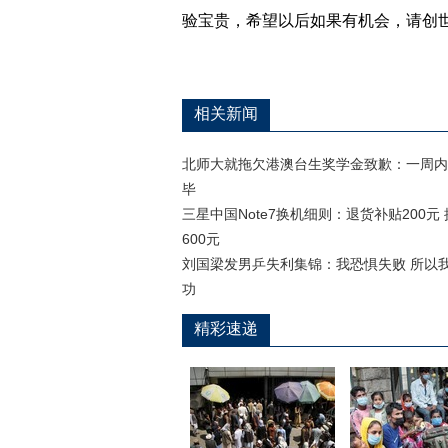
验宝贵，希望以后如果有机会，请创
相关新闻
北师大就拖欠港澳台生奖学金致歉：一周内
毕
三星中国Note7换机细则：退货补贴200元 
600元
刘国梁发男乒失利集锦：我恐惧失败 所以
功
精彩速递