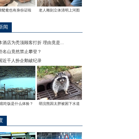
湖鸳鸯也有身份证啦
老人雕刻立体清明上河图
新闻
本酒店为秃顶顾客打折 理由竟是...
些名山竟然禁止攀登？
国近千人扮企鹅破纪录
底吃饭是什么体验？
萌浣熊因太胖被困下水道
度