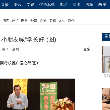
直播
图片
文娱
伴语私塾
电台
演出
汽车
两岸
国内
评论
图片
外媒
直播
专题
滚动
原创
图
小朋友喊“学长好”(图)
编辑：赵妍
更多
母校推广爱心码(图)
黑色