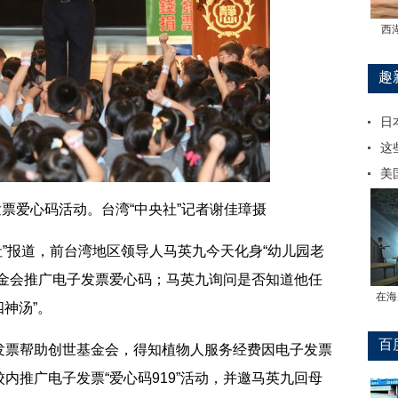
西
趣
日
这
美
爱心码活动。台湾“中央社”记者谢佳璋摄
社”报道，前台湾地区领导人马英九今天化身“幼儿园老
基金会推广电子发票爱心码；马英九询问是否知道他任
在海
四神汤”。
百
票帮助创世基金会，得知植物人服务经费因电子发票
内推广电子发票“爱心码919”活动，并邀马英九回母