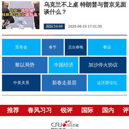
乌克兰不上桌 特朗普与普京见面
谈什么？
国际3分钟
2025-08-15 17:31:35
亚冬会
春运
春节
总台春晚
黎以局势
中国经济
加沙停火协议
新春走基层
中美关系
达沃斯论坛
推荐
春风习习
锐评
国际
国内
评