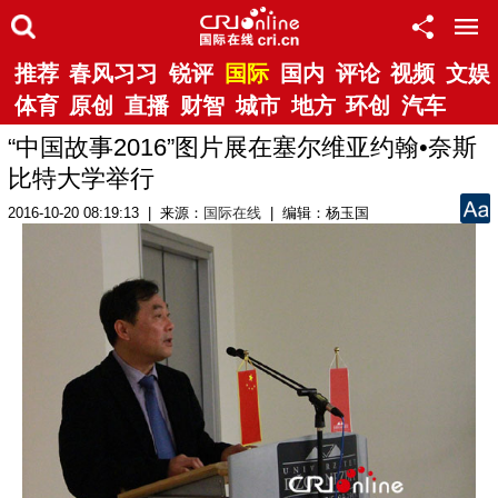
推荐
春风习习
锐评
国际
国内
评论
视频
文娱
体育
原创
直播
财智
城市
地方
环创
汽车
“中国故事2016”图片展在塞尔维亚约翰•奈斯
比特大学举行
2016-10-20 08:19:13 | 来源：
国际在线
| 编辑：杨玉国