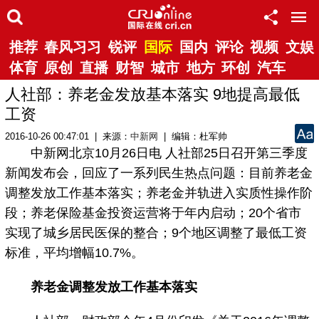
推荐
春风习习
锐评
国际
国内
评论
视频
文娱
体育
原创
直播
财智
城市
地方
环创
汽车
人社部：养老金发放基本落实 9地提高最低
工资
2016-10-26 00:47:01 | 来源：
中新网
| 编辑：杜军帅
中新网北京10月26日电 人社部25日召开第三季度
新闻发布会，回应了一系列民生热点问题：目前养老金
调整发放工作基本落实；养老金并轨进入实质性操作阶
段；养老保险基金投资运营将于年内启动；20个省市
实现了城乡居民医保的整合；9个地区调整了最低工资
标准，平均增幅10.7%。
养老金调整发放工作基本落实