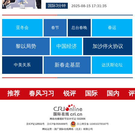
国际3分钟
2025-08-15 17:31:35
亚冬会
春运
春节
总台春晚
黎以局势
中国经济
加沙停火协议
新春走基层
中美关系
达沃斯论坛
推荐
春风习习
锐评
国际
国内
评
网络传播视听节目许可证 0102006
京ICP证120531号
京ICP备05064898号
京公网安备 11040102700187号
网站运营：国广国际在线网络（北京）有限公司