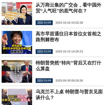
从万商云集的广交会，看中国外
贸“人气旺”的底气何在？
国际3分钟
2025-10-24 10:52:38
高市早苗通往日本首位女首相之
路荆棘密布
国际3分钟
2025-10-15 14:39:33
特朗普突然“转向”背后又在打什
么算盘
国际3分钟
2025-09-30 09:29:36
乌克兰不上桌 特朗普与普京见面
谈什么？