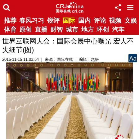
推荐
春风习习
锐评
国际
国内
评论
视频
文娱
体育
原创
直播
财智
城市
地方
环创
汽车
世界互联网大会：国际会展中心曝光 宏大不
失细节(图)
2016-11-15 11:03:54 | 来源：
国际在线
| 编辑：赵妍