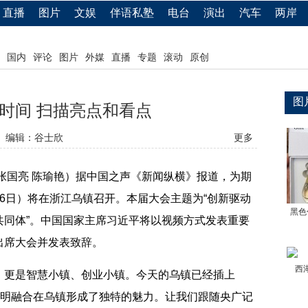
直播
图片
文娱
伴语私塾
电台
演出
汽车
两岸
国内
评论
图片
外媒
直播
专题
滚动
原创
图
时间 扫描亮点和看点
编辑：谷士欣
更多
张国亮 陈瑜艳）据中国之声《新闻纵横》报道，为期
6日）将在浙江乌镇召开。本届大会主题为“创新驱动
黑色
共同体”。中国国家主席习近平将以视频方式发表重要
出席大会并发表致辞。
西
更是智慧小镇、创业小镇。今天的乌镇已经插上
文明融合在乌镇形成了独特的魅力。让我们跟随央广记