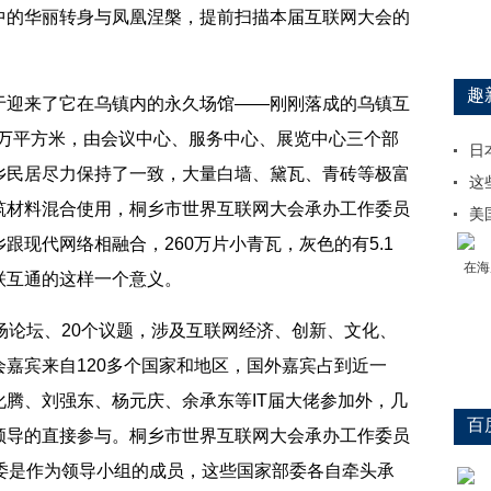
中的华丽转身与凤凰涅槃，提前扫描本届互联网大会的
趣
迎来了它在乌镇内的永久场馆——刚刚落成的乌镇互
1万平方米，由会议中心、服务中心、展览中心三个部
日
乡民居尽力保持了一致，大量白墙、黛瓦、青砖等极富
这
筑材料混合使用，桐乡市世界互联网大会承办工作委员
美
跟现代网络相融合，260万片小青瓦，灰色的有5.1
在海
联互通的这样一个意义。
论坛、20个议题，涉及互联网经济、创新、文化、
嘉宾来自120多个国家和地区，国外嘉宾占到近一
腾、刘强东、杨元庆、余承东等IT届大佬参加外，几
百
领导的直接参与。桐乡市世界互联网大会承办工作委员
部委是作为领导小组的成员，这些国家部委各自牵头承