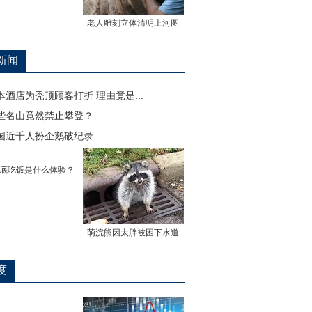
老人雕刻立体清明上河图
新闻
本酒店为秃顶顾客打折 理由竟是...
些名山竟然禁止攀登？
国近千人扮企鹅破纪录
底吃饭是什么体验？
萌浣熊因太胖被困下水道
度