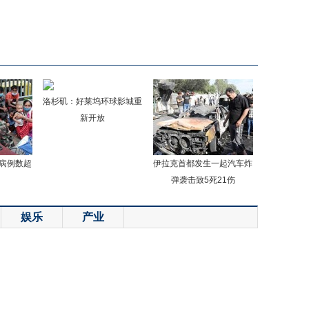
洛杉矶：好莱坞环球影城重
新开放
病例数超
伊拉克首都发生一起汽车炸
弹袭击致5死21伤
娱乐
产业