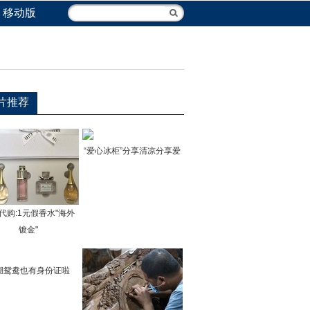
移动版
片推荐
“爱心冰柜”分享清凉分享爱
代购:1元假香水"海外
镀金"
湖鸳鸯也有身份证啦