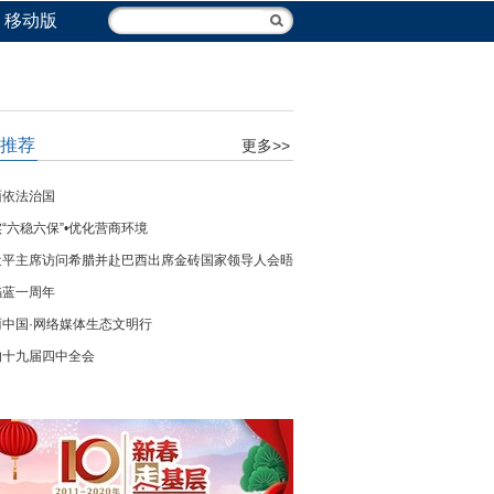
移动版
推荐
更多>>
面依法治国
“六稳六保”•优化营商环境
近平主席访问希腊并赴巴西出席金砖国家领导人会晤
焰蓝一周年
丽中国·网络媒体生态文明行
的十九届四中全会