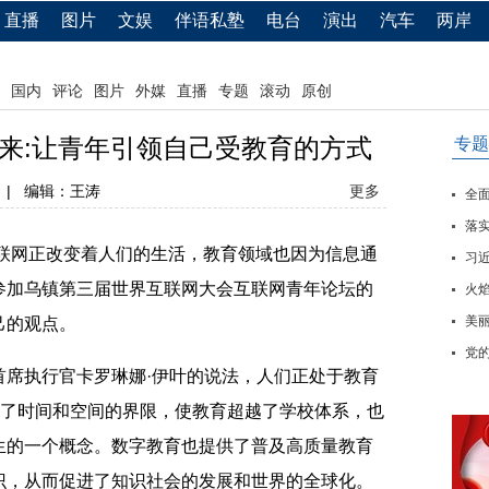
直播
图片
文娱
伴语私塾
电台
演出
汽车
两岸
国内
评论
图片
外媒
直播
专题
滚动
原创
来:让青年引领自己受教育的方式
专题
|
编辑：王涛
更多
全
落实
网正改变着人们的生活，教育领域也因为信息通
习
参加乌镇第三届世界互联网大会互联网青年论坛的
火
美
己的观点。
党
执行官卡罗琳娜·伊叶的说法，人们正处于教育
破了时间和空间的界限，使教育超越了学校体系，也
生的一个概念。数字教育也提供了普及高质量教育
识，从而促进了知识社会的发展和世界的全球化。