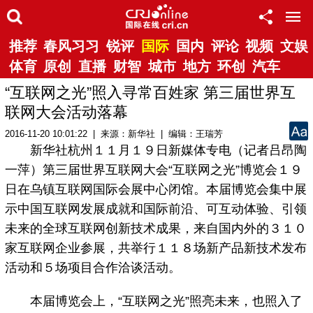
推荐
春风习习
锐评
国际
国内
评论
视频
文娱
体育
原创
直播
财智
城市
地方
环创
汽车
“互联网之光”照入寻常百姓家 第三届世界互
联网大会活动落幕
2016-11-20 10:01:22 | 来源：新华社 | 编辑：王瑞芳
新华社杭州１１月１９日新媒体专电（记者吕昂陶
一萍）第三届世界互联网大会“互联网之光”博览会１９
日在乌镇互联网国际会展中心闭馆。本届博览会集中展
示中国互联网发展成就和国际前沿、可互动体验、引领
未来的全球互联网创新技术成果，来自国内外的３１０
家互联网企业参展，共举行１１８场新产品新技术发布
活动和５场项目合作洽谈活动。
本届博览会上，“互联网之光”照亮未来，也照入了