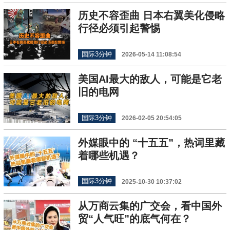
历史不容歪曲 日本右翼美化侵略
行径必须引起警惕
国际3分钟
2026-05-14 11:08:54
美国AI最大的敌人，可能是它老
旧的电网
国际3分钟
2026-02-05 20:54:05
外媒眼中的 “十五五”，热词里藏
着哪些机遇？
国际3分钟
2025-10-30 10:37:02
从万商云集的广交会，看中国外
贸“人气旺”的底气何在？