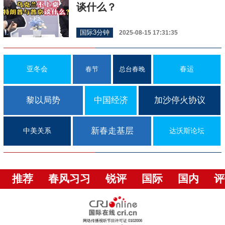
谈什么？
国际3分钟
2025-08-15 17:31:35
亚冬会
春运
春节
总台春晚
黎以局势
中国经济
加沙停火协议
新春走基层
中美关系
达沃斯论坛
推荐
春风习习
锐评
国际
国内
评
网络传播视听节目许可证 0102006