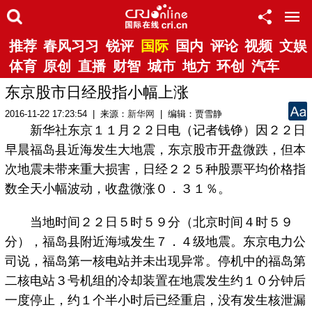
推荐
春风习习
锐评
国际
国内
评论
视频
文娱
体育
原创
直播
财智
城市
地方
环创
汽车
东京股市日经股指小幅上涨
2016-11-22 17:23:54 | 来源：
新华网
| 编辑：贾雪静
新华社东京１１月２２日电（记者钱铮）因２２日
早晨福岛县近海发生大地震，东京股市开盘微跌，但本
次地震未带来重大损害，日经２２５种股票平均价格指
数全天小幅波动，收盘微涨０．３１％。
当地时间２２日５时５９分（北京时间４时５９
分），福岛县附近海域发生７．４级地震。东京电力公
司说，福岛第一核电站并未出现异常。停机中的福岛第
二核电站３号机组的冷却装置在地震发生约１０分钟后
一度停止，约１个半小时后已经重启，没有发生核泄漏