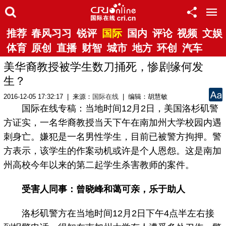
推荐
春风习习
锐评
国际
国内
评论
视频
文娱
体育
原创
直播
财智
城市
地方
环创
汽车
美华裔教授被学生数刀捅死，惨剧缘何发
生？
2016-12-05 17:32:17 | 来源：
国际在线
| 编辑：胡慧敏
国际在线专稿：当地时间12月2日，美国洛杉矶警
方证实，一名华裔教授当天下午在南加州大学校园内遇
刺身亡。嫌犯是一名男性学生，目前已被警方拘押。警
方表示，该学生的作案动机或许是个人恩怨。这是南加
州高校今年以来的第二起学生杀害教师的案件。
受害人同事：曾晓峰和蔼可亲，乐于助人
洛杉矶警方在当地时间12月2日下午4点半左右接