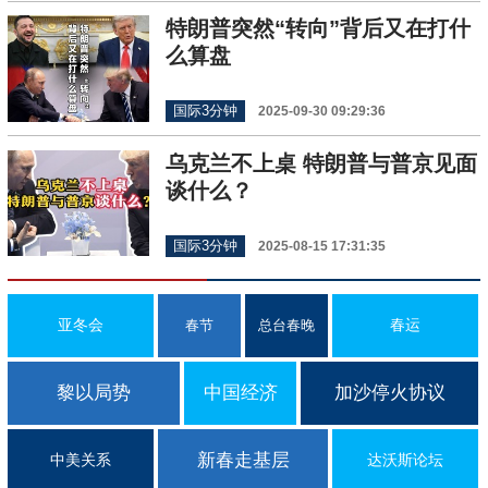
特朗普突然“转向”背后又在打什
么算盘
国际3分钟
2025-09-30 09:29:36
乌克兰不上桌 特朗普与普京见面
谈什么？
国际3分钟
2025-08-15 17:31:35
亚冬会
春运
春节
总台春晚
黎以局势
中国经济
加沙停火协议
新春走基层
中美关系
达沃斯论坛