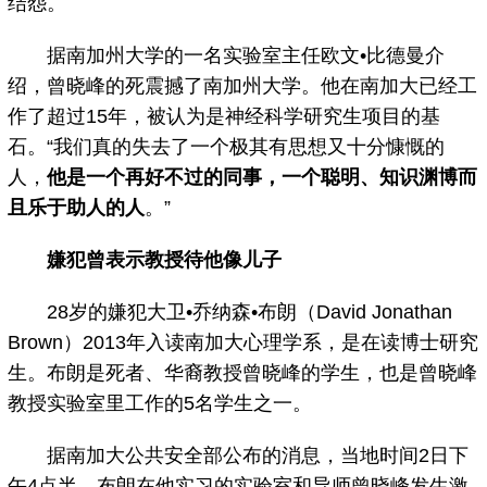
结怨。
据南加州大学的一名实验室主任欧文•比德曼介
绍，曾晓峰的死震撼了南加州大学。他在南加大已经工
作了超过15年，被认为是神经科学研究生项目的基
石。“我们真的失去了一个极其有思想又十分慷慨的
人，
他是一个再好不过的同事，一个聪明、知识渊博而
且乐于助人的人
。”
嫌犯曾表示教授待他像儿子
28岁的嫌犯大卫•乔纳森•布朗（David Jonathan
Brown）2013年入读南加大心理学系，是在读博士研究
生。布朗是死者、华裔教授曾晓峰的学生，也是曾晓峰
教授实验室里工作的5名学生之一。
据南加大公共安全部公布的消息，当地时间2日下
午4点半，布朗在他实习的实验室和导师曾晓峰发生激