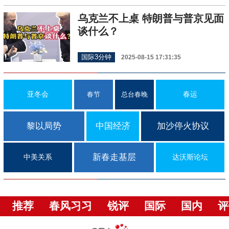
乌克兰不上桌 特朗普与普京见面
谈什么？
国际3分钟
2025-08-15 17:31:35
亚冬会
春运
春节
总台春晚
黎以局势
中国经济
加沙停火协议
新春走基层
中美关系
达沃斯论坛
推荐
春风习习
锐评
国际
国内
评