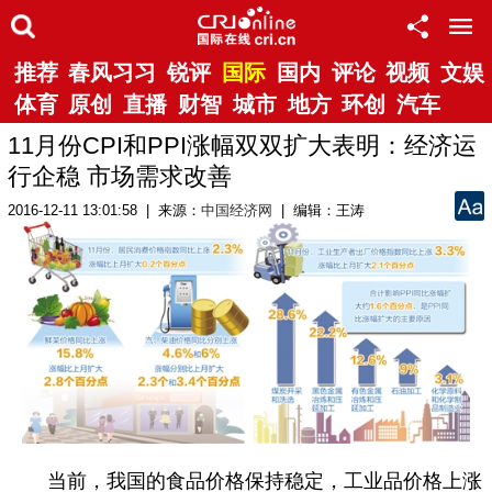
推荐
春风习习
锐评
国际
国内
评论
视频
文娱
体育
原创
直播
财智
城市
地方
环创
汽车
11月份CPI和PPI涨幅双双扩大表明：经济运
行企稳 市场需求改善
2016-12-11 13:01:58 | 来源：
中国经济网
| 编辑：王涛
当前，我国的食品价格保持稳定，工业品价格上涨