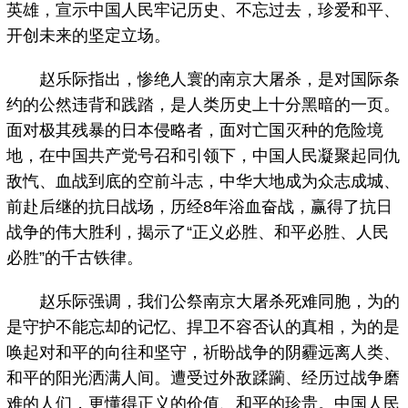
英雄，宣示中国人民牢记历史、不忘过去，珍爱和平、
开创未来的坚定立场。
赵乐际指出，惨绝人寰的南京大屠杀，是对国际条
约的公然违背和践踏，是人类历史上十分黑暗的一页。
面对极其残暴的日本侵略者，面对亡国灭种的危险境
地，在中国共产党号召和引领下，中国人民凝聚起同仇
敌忾、血战到底的空前斗志，中华大地成为众志成城、
前赴后继的抗日战场，历经8年浴血奋战，赢得了抗日
战争的伟大胜利，揭示了“正义必胜、和平必胜、人民
必胜”的千古铁律。
赵乐际强调，我们公祭南京大屠杀死难同胞，为的
是守护不能忘却的记忆、捍卫不容否认的真相，为的是
唤起对和平的向往和坚守，祈盼战争的阴霾远离人类、
和平的阳光洒满人间。遭受过外敌蹂躏、经历过战争磨
难的人们，更懂得正义的价值、和平的珍贵。中国人民