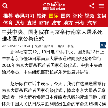
推荐
春风习习
锐评
国际
国内
评论
视频
文娱
体育
原创
直播
财智
城市
地方
环创
汽车
中共中央、国务院在南京举行南京大屠杀死
难者国家公祭仪式
2016-12-13 17:53:24 | 来源：新华网 | 编辑：靳松
新华社南京12月13日电 中共中央、国务院13日上
午在南京市侵华日军南京大屠杀遇难同胞纪念馆举行
2016年南京大屠杀死难者国家公祭仪式。中共中央政
治局委员、中央组织部部长赵乐际出席并讲话。
赵乐际在讲话中表示，今天，我们在这里隆重举行
南京大屠杀死难者国家公祭仪式，悼念南京大屠杀无辜
死难者，悼念所有惨遭日本侵略者杀戮的死难同胞，缅
怀为中国人民抗日战争胜利献出生命的革命先烈和民族