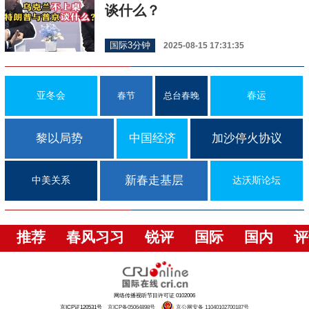
谈什么？
国际3分钟
2025-08-15 17:31:35
亚冬会
春运
春节
总台春晚
黎以局势
中国经济
加沙停火协议
新春走基层
中美关系
达沃斯论坛
推荐
春风习习
锐评
国际
国内
评
网络传播视听节目许可证 0102006
京ICP证120531号
京ICP备05064898号
京公网安备 11040102700187号