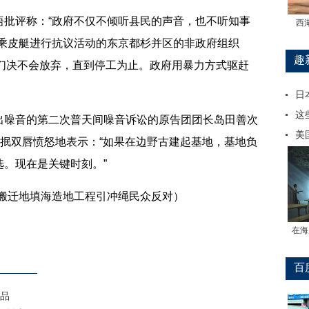
评称：“政府不仅不倾听县民的声音，也不听知事
西
午乘皮艇进行抗议活动的东京都杉并区的非政府组织
趣
“我们决不会放弃，直到停工为止。政府用暴力方式驱赶
日
这
噪音的第二次普天间噪音诉讼的原告团团长岛田善次
美
紧抿双唇愤怒地表示：“如果在边野古建起基地，基地负
。现在是关键时刻。”
搬迁地填海造地工程引冲绳民众反对）
在海
百
品