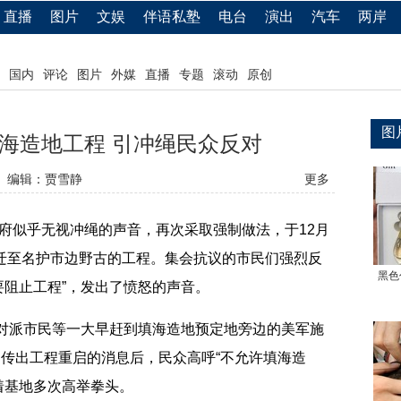
直播
图片
文娱
伴语私塾
电台
演出
汽车
两岸
国内
评论
图片
外媒
直播
专题
滚动
原创
图
海造地工程 引冲绳民众反对
编辑：贾雪静
更多
府似乎无视冲绳的声音，再次采取强制做法，于12月
搬迁至名护市边野古的工程。集会抗议的市民们强烈反
黑色
要阻止工程”，发出了愤怒的声音。
对派市民等一大早赶到填海造地预定地旁边的美军施
。传出工程重启的消息后，民众高呼“不允许填海造
向着基地多次高举拳头。