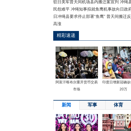
驻日美军普天间机场县内搬迁案宣判 冲绳
民怨难平 冲绳知事拟就鱼鹰机事故向日政
日冲绳县要求停止部署“鱼鹰” 普天间搬迁
高涨
精彩速递
阿富汗喀布尔重开货币交易
印度日增新冠确诊
市场
20万
新闻
军事
体育