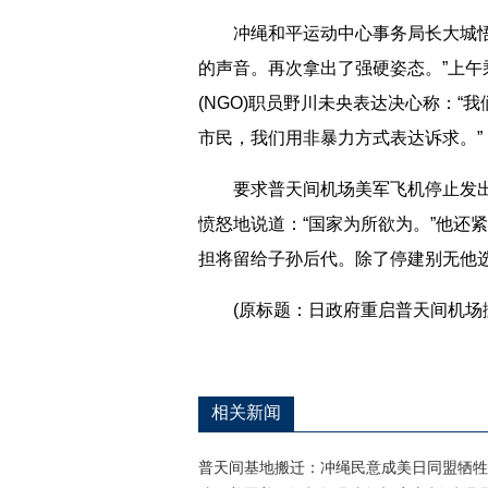
冲绳和平运动中心事务局长大城悟批
的声音。再次拿出了强硬姿态。”上
(NGO)职员野川未央表达决心称：
市民，我们用非暴力方式表达诉求。”
要求普天间机场美军飞机停止发出
愤怒地说道：“国家为所欲为。”他还
担将留给子孙后代。除了停建别无他选
(原标题：日政府重启普天间机场
相关新闻
普天间基地搬迁：冲绳民意成美日同盟牺牲