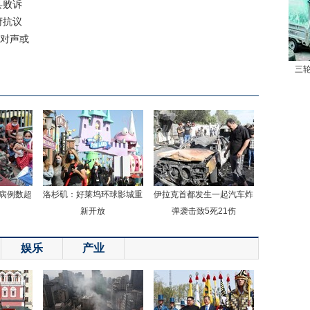
县败诉
府抗议
反对声或
三
病例数超
洛杉矶：好莱坞环球影城重
伊拉克首都发生一起汽车炸
新开放
弹袭击致5死21伤
娱乐
产业