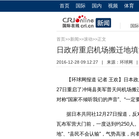
首页
国际
国内
视频
体育
国际
首页
>>
新闻
>>
滚动
>>正文
日政府重启机场搬迁地填
2016-12-28 09:12:27
|
来源：
环球网
|
【环球网报道 记者 王欢】日本政
27日重启了冲绳县美军普天间机场
对称“国家不倾听我们的声音”、“一定
据日本共同社12月27日报道，反
瓦布军营大门前，一度达到约250人
地”、“县民不会认输”，气势高涨，