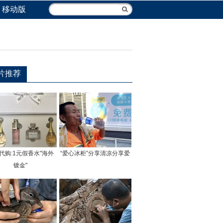
移动版
片推荐
代购:1元假香水"海外
“爱心冰柜”分享清凉分享爱
镀金"