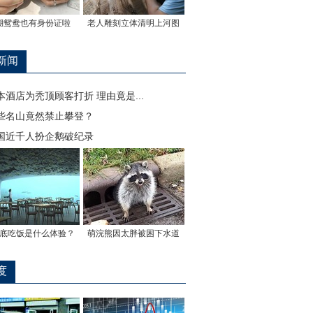
湖鸳鸯也有身份证啦
老人雕刻立体清明上河图
新闻
本酒店为秃顶顾客打折 理由竟是...
些名山竟然禁止攀登？
国近千人扮企鹅破纪录
底吃饭是什么体验？
萌浣熊因太胖被困下水道
度