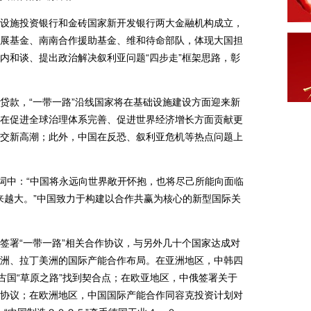
施投资银行和金砖国家新开发银行两大金融机构成立，
展基金、南南合作援助基金、维和待命部队，体现大国担
内和谈、提出政治解决叙利亚问题“四步走”框架思路，彰
款，“一带一路”沿线国家将在基础设施建设方面迎来新
在促进全球治理体系完善、促进世界经济增长方面贡献更
交新高潮；此外，中国在反恐、叙利亚危机等热点问题上
词中：“中国将永远向世界敞开怀抱，也将尽己所能向面临
越来越大。”中国致力于构建以合作共赢为核心的新型国际关
署“一带一路”相关合作协议，与另外几十个国家达成对
洲、拉丁美洲的国际产能合作布局。在亚洲地区，中韩四
古国“草原之路”找到契合点；在欧亚地区，中俄签署关于
协议；在欧洲地区，中国国际产能合作同容克投资计划对