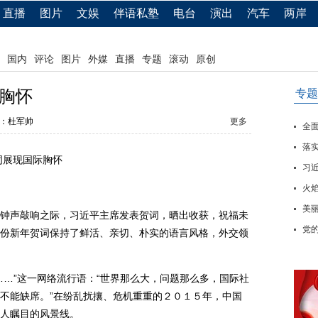
直播
图片
文娱
伴语私塾
电台
演出
汽车
两岸
国内
评论
图片
外媒
直播
专题
滚动
原创
胸怀
专题
：杜军帅
更多
全
落实
展现国际胸怀
习
火
美
声敲响之际，习近平主席发表贺词，晒出收获，祝福未
党
份新年贺词保持了鲜活、亲切、朴实的语言风格，外交领
…”这一网络流行语：“世界那么大，问题那么多，国际社
不能缺席。”在纷乱扰攘、危机重重的２０１５年，中国
人瞩目的风景线。