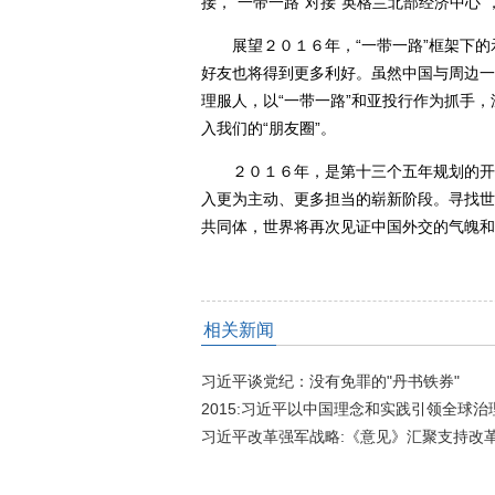
接，“一带一路”对接“英格兰北部经济中心
展望２０１６年，“一带一路”框架下的示
好友也将得到更多利好。虽然中国与周边一
理服人，以“一带一路”和亚投行作为抓手
入我们的“朋友圈”。
２０１６年，是第十三个五年规划的开局
入更为主动、更多担当的崭新阶段。寻找世
共同体，世界将再次见证中国外交的气魄和
相关新闻
返回顶端
习近平谈党纪：没有免罪的"丹书铁券"
2015:习近平以中国理念和实践引领全球治
习近平改革强军战略:《意见》汇聚支持改