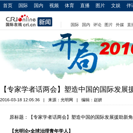
首页
国际
国内
视频
体育
直播
图片
文娱
伴
国际
国内
评论
图片
外媒
直
【专家学者话两会】塑造中国的国际发展
2016-03-18 12:05:36
|
来源：光明网
|
编辑：赵妍
原标题：【专家学者话两会】塑造中国的国际发展援助新角
【光明论•全球治理青年学人】