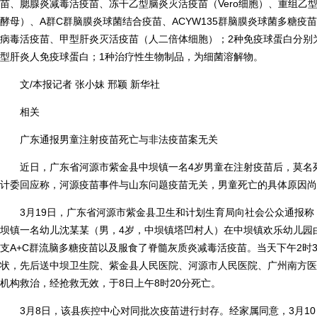
苗、腮腺炎减毒活疫苗、冻干乙型脑炎灭活疫苗（Vero细胞）、重组乙
酵母）、A群C群脑膜炎球菌结合疫苗、ACYW135群脑膜炎球菌多糖疫
病毒活疫苗、甲型肝炎灭活疫苗（人二倍体细胞）；2种免疫球蛋白分别
型肝炎人免疫球蛋白；1种治疗性生物制品，为细菌溶解物。
文/本报记者 张小妹 邢颖 新华社
相关
广东通报男童注射疫苗死亡与非法疫苗案无关
近日，广东省河源市紫金县中坝镇一名4岁男童在注射疫苗后，莫名死
计委回应称，河源疫苗事件与山东问题疫苗无关，男童死亡的具体原因尚
3月19日，广东省河源市紫金县卫生和计划生育局向社会公众通报称，
坝镇一名幼儿沈某某（男，4岁，中坝镇塔凹村人）在中坝镇欢乐幼儿园
支A+C群流脑多糖疫苗以及服食了脊髓灰质炎减毒活疫苗。当天下午2时
状，先后送中坝卫生院、紫金县人民医院、河源市人民医院、广州南方医
机构救治，经抢救无效，于8日上午8时20分死亡。
3月8日，该县疾控中心对同批次疫苗进行封存。经家属同意，3月10