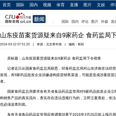
首页
国际
国内
视频
体育
直播
图片
文娱
伴
国际
国内
评论
图片
外媒
直
山东疫苗案货源疑来自9家药企 食药监局
2016-03-22 07:51:20
|
来源：北京青年报
|
编辑：靳松
原标题：山东疫苗案货源疑来自9家药企 食药监局下令彻查
记者近日从国家食药监总局获悉，经食药监总局对山东济南非法经营
发现，有9家药品批发企业涉嫌虚构疫苗销售渠道，可能是造成涉案疫苗
者。
国家食药监总局要求各有关省食品药品监管局对9家药品批发企业立
构销售产品的真实流向，查实存在违法违规行为的，立即立案查处，依法
也必须追查到底。
各有关省食品药品监管局应将调查结果于2016年3月25日前上报总