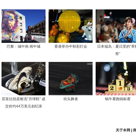
巴黎：城中画 画中城
香港举办中秋彩灯会
日本福岛：夏日里的“草
祭”
苏富比拍卖耐克“月球鞋” 成
街头舞者
蜗牛赛跑锦标赛
交价约44万美元创纪录
关于本网
|