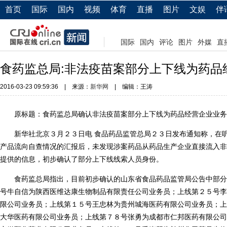
首页
国际
国内
视频
体育
直播
图片
文娱
伴
国际
国内
评论
图片
外媒
直
食药监总局:非法疫苗案部分上下线为药品
2016-03-23 09:59:36
|
来源：
新华网
|
编辑：王涛
原标题：食药监总局确认非法疫苗案部分上下线为药品经营企业业务
新华社北京３月２３日电 食品药品监管总局２３日发布通知称，在听
产品流向自查情况的汇报后，未发现涉案药品从药品生产企业直接流入非
提供的信息，初步确认了部分上下线线索人员身份。
食药监总局指出，目前初步确认的山东省食品药品监管局公告中部分
号牛自信为陕西医维达康生物制品有限责任公司业务员；上线第２５号李
限公司业务员；上线第１５号王忠林为贵州城海医药有限公司业务员；上
大华医药有限公司业务员；上线第７８号张勇为成都市仁邦医药有限公司