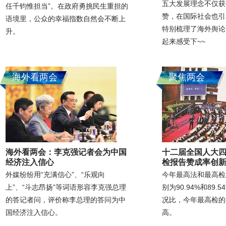
五大发展理念不仅获
任千钧惟担当”。在政府勇挑民生重担的
赞，在国际社会也引
语境里，公众的幸福指数自然会不断上
特别梳理了海外舆论
升。
起来感受下~~
海外看两会
聚焦两会
海外看两会：李克强记者会为中国
十二届全国人大四
经济注入信心
检报告赞成率创
外媒纷纷用“充满信心”、“乐观向
今年最高法和最高检
上”、“斗志昂扬”等词语形容李克强总理
别为90.94%和89
的答记者问，评价称李总理的答问为中
况比，今年最高检的
国经济注入信心。
高。