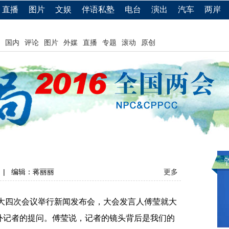
直播
图片
文娱
伴语私塾
电台
演出
汽车
两岸
国内
评论
图片
外媒
直播
专题
滚动
原创
|
编辑：蒋丽丽
更多
大四次会议举行新闻发布会，大会发言人傅莹就大
外记者的提问。傅莹说，记者的镜头背后是我们的