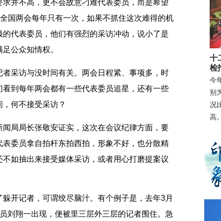
要求并不高，更不会故意刁难代表委员，而是希望
竟全国两会每年只有一次，如果不抓住这次难得的机
级的代表委员，他们有强烈的采访冲动，说小了是
满足公众知情权。
十
检
者采访与没时间有关。两会日程紧、事项多，时
今
们看到每年两会都有一些代表委员追星，还有一些
别为
间，何不接受采访？
况
高
闻局局长张敬安证实，这次在会议纪律方面，要
代表委员拿自拍杆东拍西拍，形象不好，也分散精
还不如抽出来接受媒体采访，或者用心打磨提案议
躲开记者，可谓绞尽脑汁。有个例子是，去年3月
委员刘翔一出现，便被里三层外三层的记者围住。急