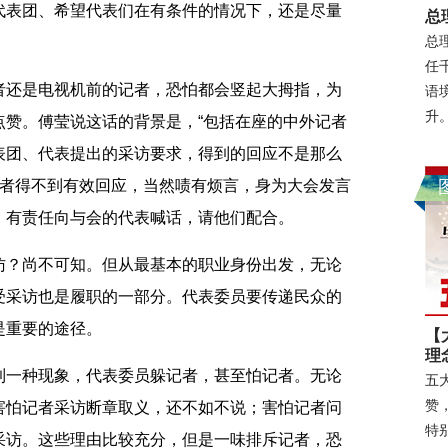
代表团、希望代表们在有条件的情况下，还是尽量
总
总
任
还是电视机前的记者，恐怕都会竖起大拇指，为
语
升
点赞。傅莹说这话的背景是，“包括在座的中外记者
表团、代表提出的采访要求，得到的回应不是那么
，或者得不到有效回应，当然啧有烦言，身为大会发言
，有责任向与会的代表喊话，请他们配合。
？尚不可知。但从最基本的职业身份出发，无论
受采访也是履职的一部分。代表委员要传递民众的
是重要的途径。
【
理
一种现象，代表委员躲记者，甚至怕记者。无论
五
赞
害怕记者采访断章取义，还不如不说；害怕记者问
特
采访。这些理由比较充分，但是一味排斥记者，恐