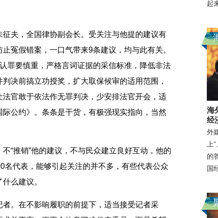
起
征夫，全国律协副会长。受关注与他提的建议有
防止冤假错案，一口气带来9条建议，均与此有关。
视认罪要慎重，严格言词证据的采信标准，降低非法
件判决前搞立功授奖，扩大取保候审的适用范围，
让法官敢于依法作无罪判决，少安排法官开会，适
海
国际公约》。条条是干货，有极强现实指向，当然
经
外
上
“推销”他的建议，不与民众建立良好互动，他的
的
00名代表，能够引起关注的并不多，有些代表公众
国
了什么建议。
者。在不影响履职的前提下，适当接受记者采