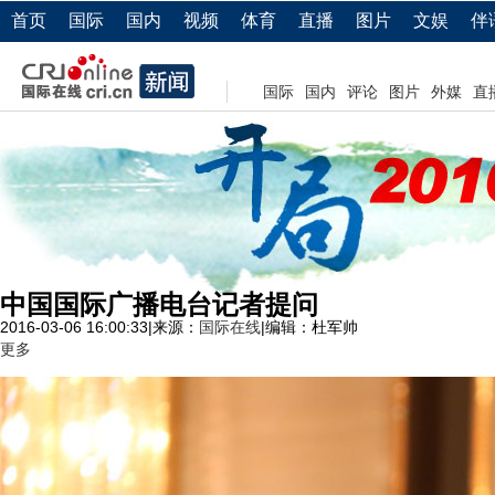
首页
国际
国内
视频
体育
直播
图片
文娱
伴
国际
国内
评论
图片
外媒
直
中国国际广播电台记者提问
2016-03-06 16:00:33
|
来源：
国际在线
|
编辑：杜军帅
更多