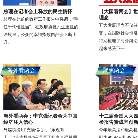
总理在记者会上释放的民生情怀
【大国看两会】
理念
总理在此前的政府工作报告中强调，“重
五大发展理念不仅获
任千钧惟担当”。在政府勇挑民生重担的
赞，在国际社会也引
语境里，公众的幸福指数自然会不断上
特别梳理了海外舆论
升。
起来感受下~~
海外看两会
聚焦两会
海外看两会：李克强记者会为中国
十二届全国人大四
经济注入信心
检报告赞成率创
外媒纷纷用“充满信心”、“乐观向
今年最高法和最高检
上”、“斗志昂扬”等词语形容李克强总理
别为90.94%和89