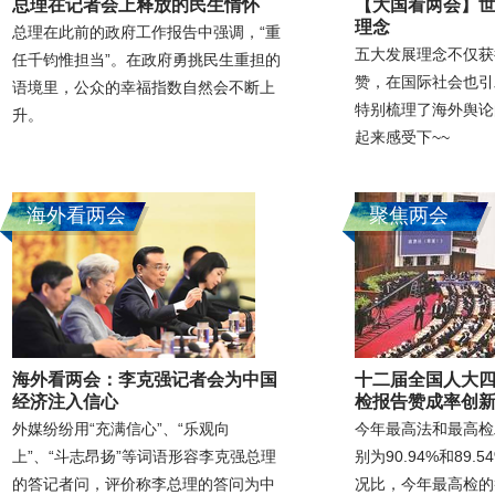
总理在记者会上释放的民生情怀
【大国看两会】
理念
总理在此前的政府工作报告中强调，“重
五大发展理念不仅获
任千钧惟担当”。在政府勇挑民生重担的
赞，在国际社会也引
语境里，公众的幸福指数自然会不断上
特别梳理了海外舆论
升。
起来感受下~~
海外看两会
聚焦两会
海外看两会：李克强记者会为中国
十二届全国人大四
经济注入信心
检报告赞成率创
外媒纷纷用“充满信心”、“乐观向
今年最高法和最高检
上”、“斗志昂扬”等词语形容李克强总理
别为90.94%和89
的答记者问，评价称李总理的答问为中
况比，今年最高检的