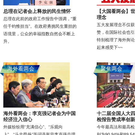
总理在记者会上释放的民生情怀
【大国看两会】
理念
总理在此前的政府工作报告中强调，“重
五大发展理念不仅获
任千钧惟担当”。在政府勇挑民生重担的
赞，在国际社会也引
语境里，公众的幸福指数自然会不断上
特别梳理了海外舆论
升。
起来感受下~~
海外看两会
聚焦两会
海外看两会：李克强记者会为中国
十二届全国人大四
经济注入信心
检报告赞成率创
外媒纷纷用“充满信心”、“乐观向
今年最高法和最高检
上”、“斗志昂扬”等词语形容李克强总理
别为90.94%和89