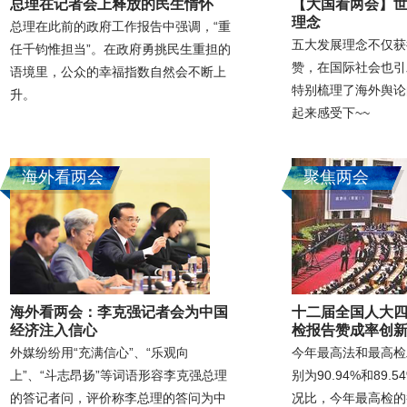
总理在记者会上释放的民生情怀
【大国看两会】
理念
总理在此前的政府工作报告中强调，“重
五大发展理念不仅获
任千钧惟担当”。在政府勇挑民生重担的
赞，在国际社会也引
语境里，公众的幸福指数自然会不断上
特别梳理了海外舆论
升。
起来感受下~~
海外看两会
聚焦两会
海外看两会：李克强记者会为中国
十二届全国人大四
经济注入信心
检报告赞成率创
外媒纷纷用“充满信心”、“乐观向
今年最高法和最高检
上”、“斗志昂扬”等词语形容李克强总理
别为90.94%和89
的答记者问，评价称李总理的答问为中
况比，今年最高检的