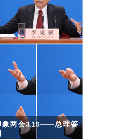
印象两会3.16——总理答
问